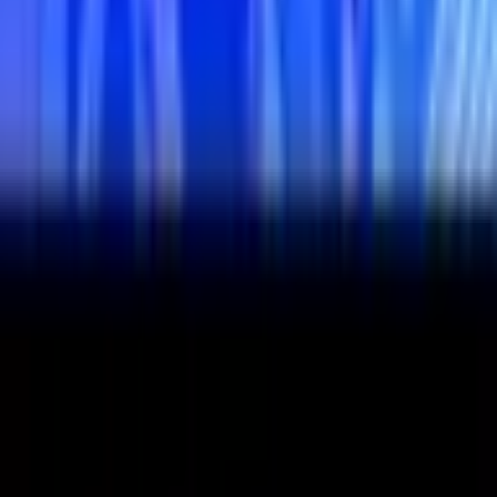
oportunidades de carreira, a Estácio é a escolha certa.
▶ Play
Mensalidades que cabem no bolso
A Estácio está em todo o Brasil!
Somos nota máxima no MEC
Experiências que transformam!