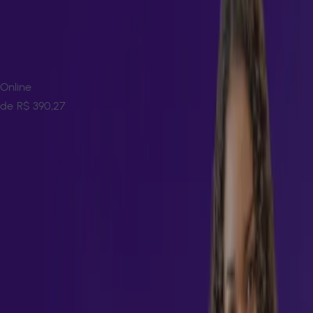
Modelo de Ensino
Encontre ofertas disponíveis:
Digital (EAD)
↓
45
%
Digital (EAD)
Online
de
R$ 390,27