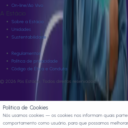
On-line/Ao Vivo
A Estácio
Sobre a Estácio
Unidades
Sustentabilidade
Regulamentos
Política de privacidade
Código de Ética e Conduta
©
2026
Pós Estácio. Todos direitos reservados.
Politica de Cookies
Nós usamos cookies — os cookies nos informam quais partes
comportamento como usuário, para que possamos melhorar 