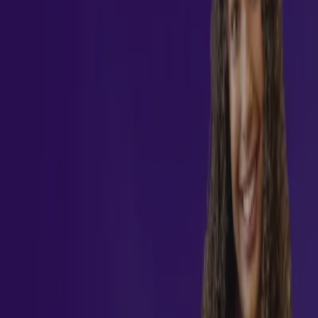
R$ 214,65
Inscreva-se
Seja um especialista em Neurociência
aplicada ao marketing e tomada de
decisão
Aprofunde seus conhecimentos sobre os fundamentos
teóricos e práticos que sustentam o desenvolvimento
profissional, compreenda os processos e metodologias
aplicadas ao aperfeiçoamento contínuo e amplie sua visão