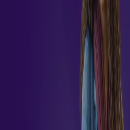
sobre as tendências do mercado. Nossa pós-graduação
oferece um conteúdo abrangente, ministrado por
especialistas qualificados, e proporciona as habilidades
necessárias para impulsionar sua trajetória em um setor em
constante transformação. Inscreva-se agora e avance rumo à
excelência.