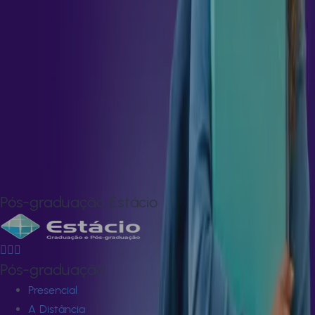
Aprofunde-se nos fundamentos que sustentam a formação
profissional, compreenda as bases teóricas e práticas que
orientam o desempenho e explore os fatores que influenciam
o aperfeiçoamento contínuo. Este curso avançado oferece
uma visão abrangente e atualizada sobre o tema, com
conteúdo desenvolvido por especialistas qualificados. Dê um
novo passo na sua trajetória, amplie suas competências e
destaque-se como um profissional preparado para os
desafios do mercado.
Pós-graduação Estácio
Pós-graduação
Presencial
A Distância