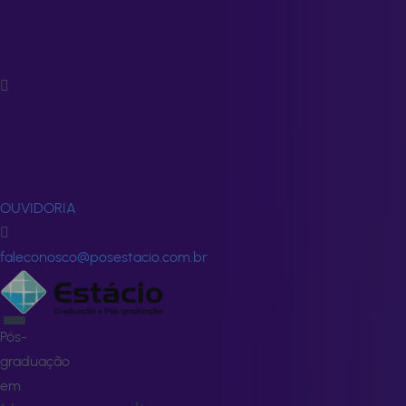
Fale
Conosco
FALE
CONOSCO
OUVIDORIA
faleconosco@posestacio.com.br
Pós-
graduação
em