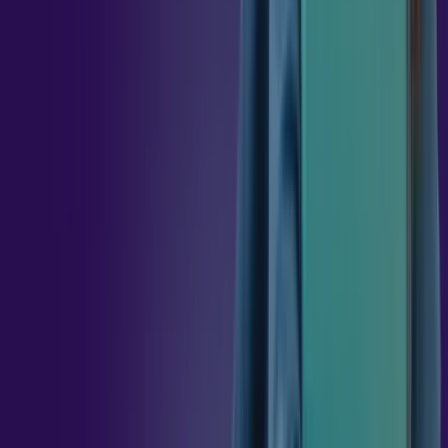
HÍBRIDO
36
h
METODOLOGIAS
ATIVAS,
GAMIFICAÇÃO
E
EDUCAÇÃO
36
h
METODOLOGIAS
ATIVAS:
PRESSUPOSTOS
TEÓRICOS
36
h
REALIDADE
VIRTUAL
E
AUMENTADA,