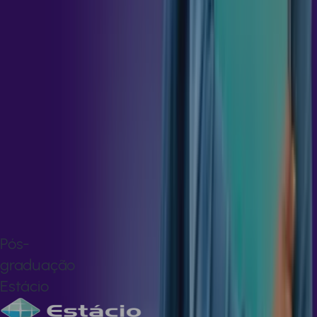
ROBÓTICA
E
EDUCAÇÃO
36
h
REVOLUÇÃO
DIGITAL:
IA,
IOT
E
BIG
DATA
36
h
Pós-
graduação
Estácio