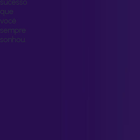
sucesso
que
você
sempre
sonhou.
Transforme
seu
conhecimento
em
novas
oportunidades
e
alcance
o
sucesso
que