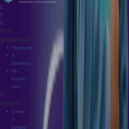
Pós-
graduação
Presencial
A
Distância
On-
line/Ao
Vivo
A
Estácio
Sobre
a
Estácio