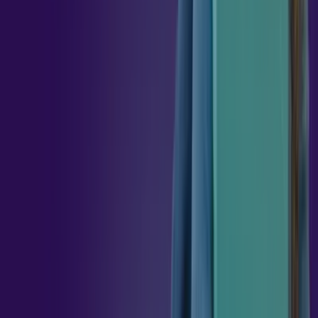
APRENDIZAGEM
E
MEMÓRIA
36
h
TEOR.
DA
APRENDIZAGEM
E
CONSTRUÇÃO
DO
CONHECIMENTO
36
h
EDUCAÇÃO,
TECNOLOGIA
E
ENSINO