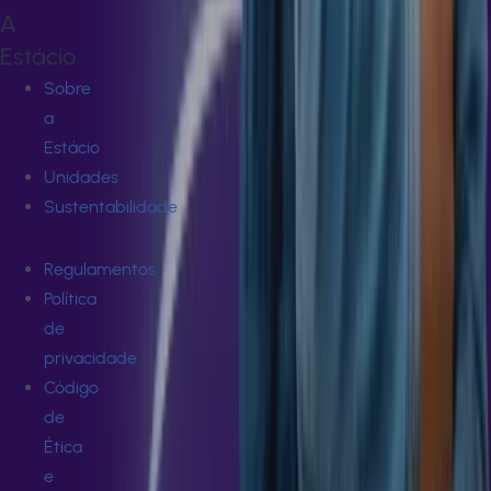
A
Estácio
Sobre
a
Estácio
Unidades
Sustentabilidade
Regulamentos
Política
de
privacidade
Código
de
Ética
e