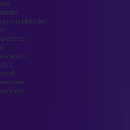
em
novas
oportunidades
e
alcance
o
sucesso
que
você
sempre
sonhou.
Transforme
seu
conhecimento
em