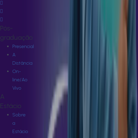
Pós-
graduação
Presencial
A
Distância
On-
line/Ao
Vivo
A
Estácio
Sobre
a
Estácio