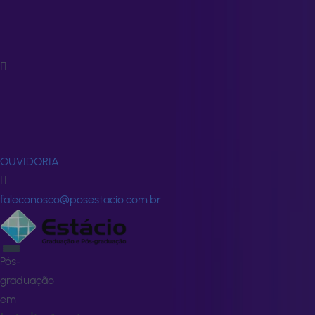
Fale
Conosco
FALE
CONOSCO
OUVIDORIA
faleconosco@posestacio.com.br
Pós-
graduação
em