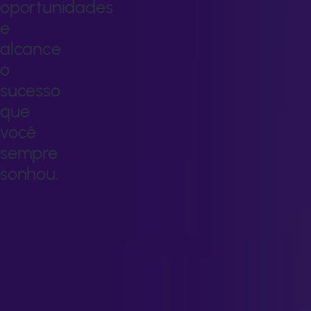
oportunidades
e
alcance
o
sucesso
que
você
sempre
sonhou.
Transforme
seu
conhecimento
em
novas
oportunidades
e