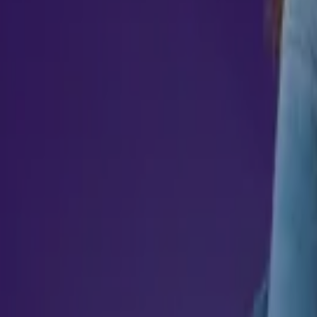
orciona as habilidades necessárias para impulsionar sua traje
.