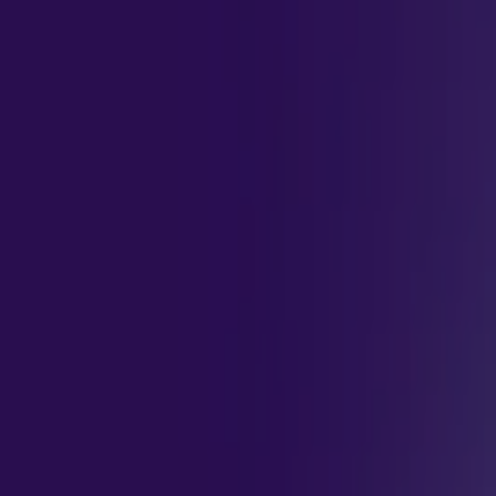
Seja um profissional em
Ia para arquitetura e design
Seja um profissional em
Ia para arquitetura e design
Objetivo
Aprofunde-se nos fundamentos que sustentam a formação pro
fatores que influenciam o aperfeiçoamento contínuo. Este c
desenvolvido por especialistas qualificados. Dê um novo pas