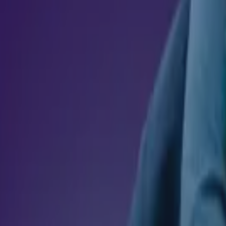
fissional, compreenda as bases teóricas e práticas que ori
urso avançado oferece uma visão abrangente e atualizada so
so na sua trajetória, amplie suas competências e destaque-se