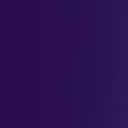
abrangente, ministrado por especialistas qualificados, e prop
transformação. Inscreva-se agora e avance rumo à excelência