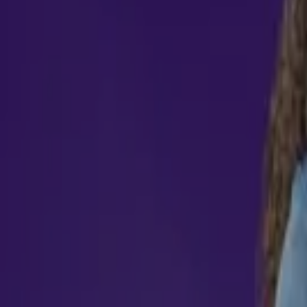
tetura e design
 e práticos que sustentam o desenvolvimento profissional, 
ie sua visão sobre as tendências do mercado. Nossa pós-gra