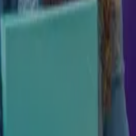
entam o desempenho e explore os
bre o tema, com conteúdo
 como um profissional preparado