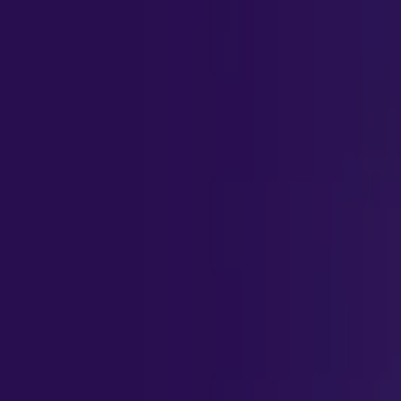
R$ 214,65
Inscreva-se
Seja um especialista em Ia para arqui
Aprofunde seus conhecimentos sobre os fundamentos teóricos
metodologias aplicadas ao aperfeiçoamento contínuo e ampl