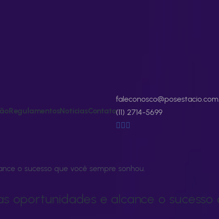
faleconosco@posestacio.com
ão
Regulamentos
Notícias
Contato
(11) 2714-5699
ance o sucesso que você sempre sonhou.
s oportunidades e alcance o sucesso
ance o sucesso que você sempre sonhou.