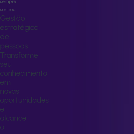
sempre
sonhou.
Gestão
estratégica
de
pessoas
Transforme
seu
conhecimento
em
novas
oportunidades
e
alcance
o