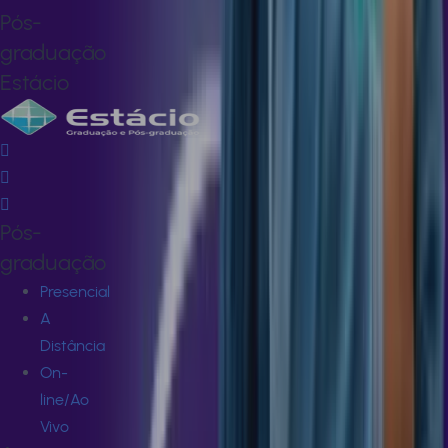
Pós-
graduação
Estácio
Pós-
graduação
Presencial
A
Distância
On-
line/Ao
Vivo