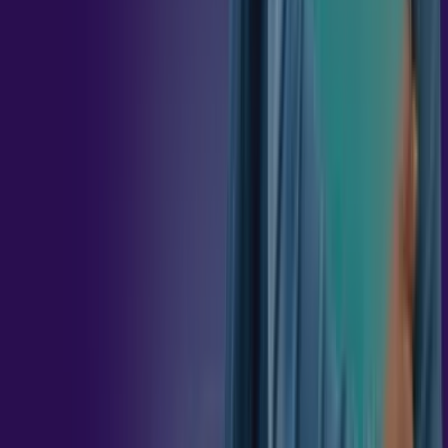
45
h
GESTÃO
DE
DESEMPENHO
45
h
GESTÃO
ESTRATÉGICA
DE
PESSOAS
45
h
RECRUTAMENTO,
SELEÇÃO
E
PROVIMENTO
DE
PESSOAL
45
h