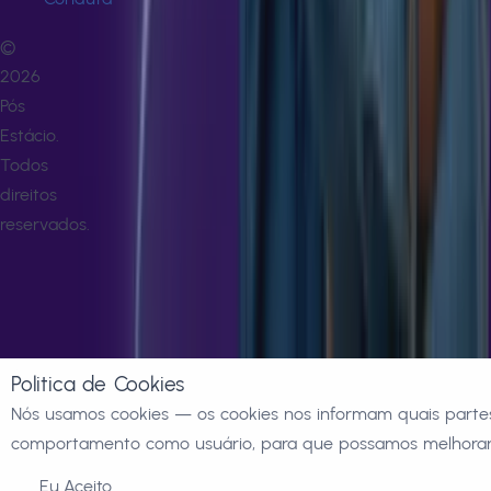
©
2026
Pós
Estácio.
Todos
direitos
reservados.
Politica de Cookies
Nós usamos cookies — os cookies nos informam quais partes
comportamento como usuário, para que possamos melhorar 
Eu Aceito