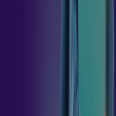
E
DO
CLIMA
ORGANIZACIONAL
45
h
GESTÃO
ESTRATÉGICA
SUSTENTÁVEL
45
h
ESG
E
GESTÃO
DA
DIVERSIDADE
NAS
ORGANIZAÇÕES