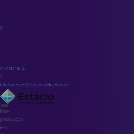
Fale
Conosco
FALE
CONOSCO
OUVIDORIA
faleconosco@posestacio.com.br
Pós-
graduação
em