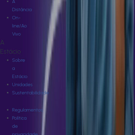
A
Distância
On-
line/Ao
Vivo
A
Estácio
Sobre
a
Estácio
Unidades
Sustentabilidade
Regulamentos
Política
de
privacidade