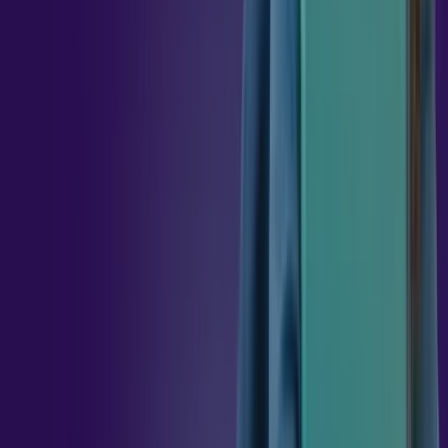
MECÂNICA
DOS
SOLOS
36
h
TECNOLOGIA
DA
CONSTRUÇÃO
36
h
TOPOGRAFIA
E
GEOMÁTICA
36
h
ASPECTOS
PRODUTIVOS
DA
FABRICAÇÃO