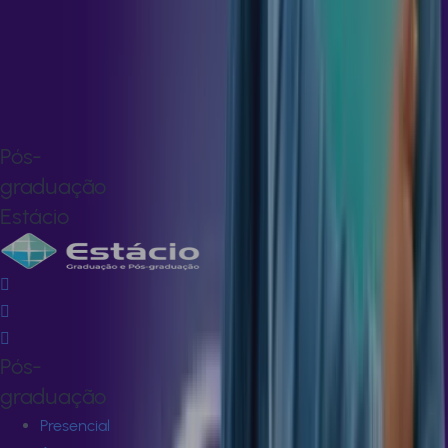
36
h
TECNOLOGIA
DA
SOLDAGEM
36
h
Pós-
graduação
Estácio
Pós-
graduação
Presencial