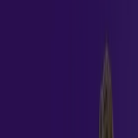
Certificação:
Especialização
Modelo
de
Ensino:
EAD
1
ano
Duração
Especialização
Certificação
conferida