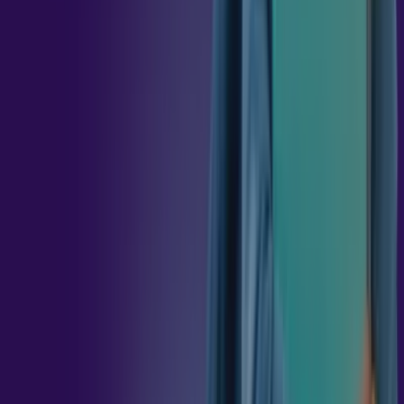
MECÂNICA
36
h
MATERIAIS
DE
CONSTRUÇÃO
MECÂNICA
36
h
PROCESSO
DE
FABRICAÇÃO
POR
USINAGEM
36
h
PROCESSOS
DE
FABRICAÇÃO
MECÂNICA