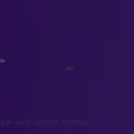
.br
 que você sempre sonhou.