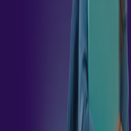
36
h
GESTÃO DO CONHECIMENTO E INOVAÇÃO
36
h
METODOLOGIAS ATIVAS: PRESSUPOSTOS TEÓRICOS
36
h
APRENDIZAGEM E NEUROCIÊNCIA COGNITIVA
36
h
EDUCAÇÃO CORPORATIVA
36
h
EDUCAÇÃO PROFISSIONAL
36
h
GESTÃO DE PESSOAS E APRENDIZADO
ORGANIZACIONAL
36
h
PLANEJAMENTO ESTRATÉGICO E GESTÃO DE
PROJETOS
36
h