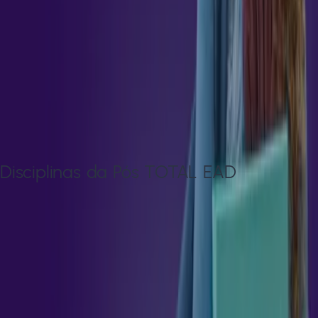
de equipes.Inscreva-se no curso de pós-graduação em MBA
em Educação Corporativa e Gestão do Conhecimento na
Estácio e aprenda:Práticas avançadas de educação
corporativa para impulsionar o desenvolvimento
profissional.Estratégias eficazes de gestão do conhecimento
para maximizar a eficiência e inovação
organizacional.Habilidades de liderança e comunicação para
promover a colaboração e o engajamento nas equipes.
Disciplinas da Pós
TOTAL EAD
Total de horas:
360
h
DESENVOLVIMENTO PESSOAL, CARREIRA,
EMPREGABILIDADE
36
h
EDUCAÇÃO, TECNOLOGIA E ENSINO HÍBRIDO
36
h
GESTÃO DE EQUIPE E LIDERANÇA