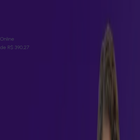
Modelo de Ensino
Encontre ofertas disponíveis:
Digital (EAD)
↓
45
%
Digital (EAD)
Online
de
R$ 390,27