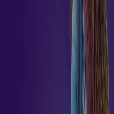
Não perca a oportunidade de aprimorar suas habilidades e
se destacar como um profissional especializado em
Educação Corporativa e Gestão do Conhecimento. Inscreva-
se agora no curso de pós-graduação em MBA em Educação
Corporativa e Gestão do Conhecimento na Estácio e
prepare-se para impulsionar sua carreira e atender às
demandas crescentes desse campo em constante
evolução.Se você é um profissional em busca de cursos de
especialização, compreenda por que uma pós-graduação em
MBA em Educação Corporativa e Gestão do Conhecimento é
uma escolha estratégica. Analise a importância dessa área
em constante transformação e assuma o desafio de se
tornar um especialista altamente qualificado. Ao investir em
uma pós-graduação nesse campo, você terá a oportunidade
de compreender a dinâmica da educação corporativa,
analisar estratégias eficazes de gestão do conhecimento e
assumir papéis de liderança na formação e desenvolvimento