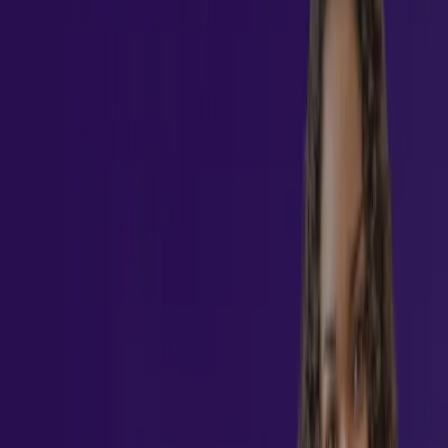
R$ 214,65
Inscreva-se
Seja um especialista em Educação
corporativa e gestão do conhecimento
Aprofunde seus conhecimentos sobre os fundamentos
teóricos e práticos que sustentam o desenvolvimento
profissional, compreenda os processos e metodologias
aplicadas ao aperfeiçoamento contínuo e amplie sua visão
sobre as tendências do mercado. Nossa pós-graduação