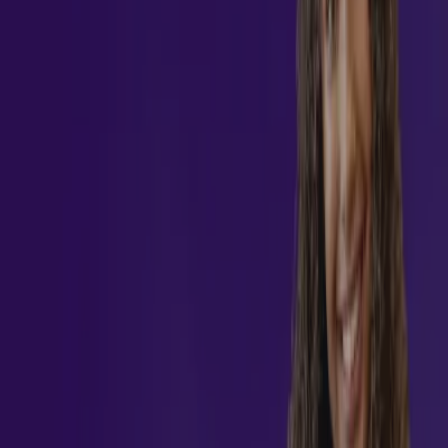
oferece um conteúdo abrangente, ministrado por
especialistas qualificados, e proporciona as habilidades
necessárias para impulsionar sua trajetória em um setor em
constante transformação. Inscreva-se agora e avance rumo à
excelência.