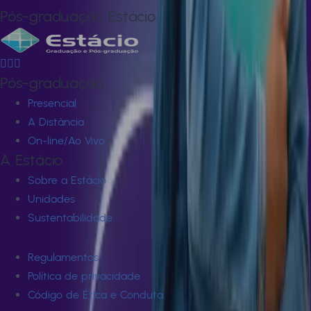
Pós-graduação Estácio
Pós-graduação
Presencial
A Distância
On-line/Ao Vivo
A Estácio
Sobre a Estácio
Unidades
Sustentabilidade
Regulamentos
Política de privacidade
Código de Ética e Conduta