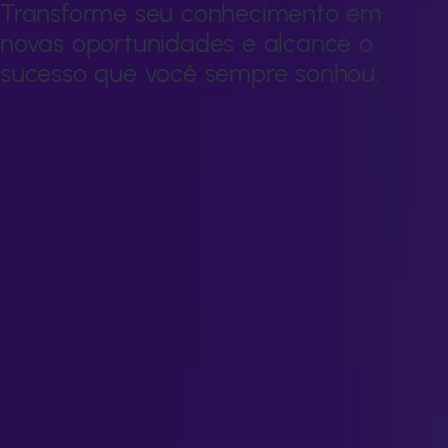
Transforme seu conhecimento em
novas oportunidades e alcance o
sucesso que você sempre sonhou.
Transforme seu conhecimento em novas oportunidades e
alcance o sucesso que você sempre sonhou.
Duração:
1 ano
Certificação:
Especialização
Modelo de Ensino:
EAD
1 ano
Duração
Especialização
Certificação conferida
EAD