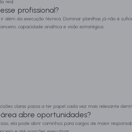
o real.
sse profissional?
r além da execução técnica. Dominar planilhas já não é sufici
ceiro, capacidade analítica e visão estratégica.
isões claras passa a ter papel cada vez mais relevante dentr
a área abre oportunidades?
 isso, ela pode abrir caminhos para cargos de maior responsabi
nceiro e até posições executivas.