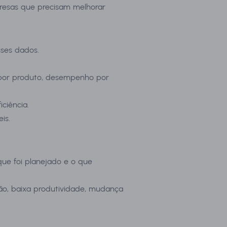
presas que precisam melhorar
sses dados.
de por produto, desempenho por
ciência.
is.
ue foi planejado e o que
são, baixa produtividade, mudança