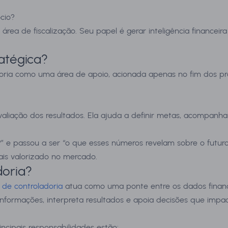
cio?
 área de fiscalização. Seu papel é gerar inteligência finance
atégica?
oria como uma área de apoio, acionada apenas no fim dos pr
aliação dos resultados. Ela ajuda a definir metas, acompanhar 
 e passou a ser “o que esses números revelam sobre o futuro
ais valorizado no mercado.
doria?
l de controladoria
atua como uma ponte entre os dados finance
 informações, interpreta resultados e apoia decisões que imp
incipais responsabilidades estão: