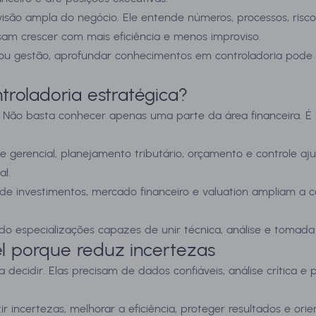
são ampla do negócio. Ele entende números, processos, riscos,
am crescer com mais eficiência e menos improviso.
o ou gestão, aprofundar conhecimentos em controladoria pode
roladoria estratégica?
. Não basta conhecer apenas uma parte da área financeira. É
de gerencial, planejamento tributário, orçamento e controle aj
al.
e de investimentos, mercado financeiro e valuation ampliam a 
ado especializações capazes de unir técnica, análise e tomada
el porque reduz incertezas
idir. Elas precisam de dados confiáveis, análise crítica e p
 incertezas, melhorar a eficiência, proteger resultados e orie