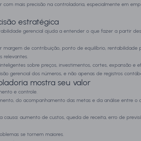
uar com mais precisão na controladoria, especialmente em em
isão estratégica
tabilidade gerencial ajuda a entender o que fazer a partir de
sar margem de contribuição, ponto de equilíbrio, rentabilida
s relevantes.
eligentes sobre preços, investimentos, cortes, expansão e efi
são gerencial dos números, e não apenas de registros contábe
oladoria mostra seu valor
ento e controle.
amento, do acompanhamento das metas e da análise entre o q
a causa: aumento de custos, queda de receita, erro de previ
roblemas se tornem maiores.