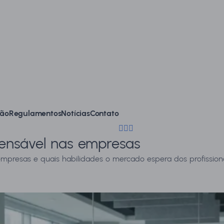
faleconosco@posestacio.com
ão
Regulamentos
Notícias
Contato
(11) 2714-5699
spensável nas empresas
mpresas e quais habilidades o mercado espera dos profissionai