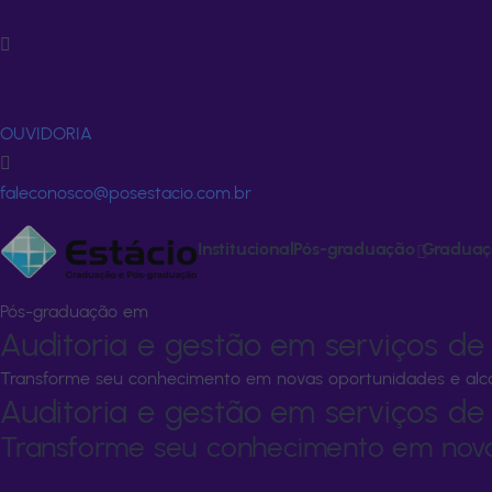
Fale Conosco
FALE CONOSCO
OUVIDORIA
faleconosco@posestacio.com.br
Institucional
Pós-graduação
Graduaç
Pós-graduação em
Auditoria e gestão em serviços 
Transforme seu conhecimento em novas oportunidades e alc
Auditoria e gestão em serviços 
Transforme seu conhecimento em nova
Transforme seu conhecimento em novas oportunidades e alc